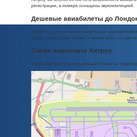
регистрации, а номера оснащены звукоизоляцией.
Дешевые авиабилеты до Лондо
Лондон – одно из самых популярных направлений в
найти по выгодным ценам, а проще всего это сдел
Схема аэропорта Хитроу
Чтобы быстрее отыскать нужный объект на территор