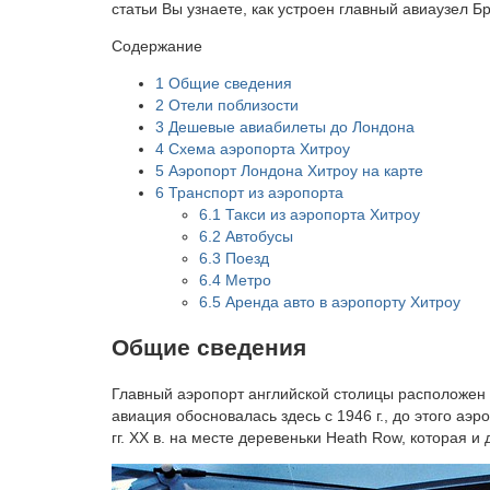
статьи Вы узнаете, как устроен главный авиаузел Б
Содержание
1
Общие сведения
2
Отели поблизости
3
Дешевые авиабилеты до Лондона
4
Схема аэропорта Хитроу
5
Аэропорт Лондона Хитроу на карте
6
Транспорт из аэропорта
6.1
Такси из аэропорта Хитроу
6.2
Автобусы
6.3
Поезд
6.4
Метро
6.5
Аренда авто в аэропорту Хитроу
Общие сведения
Главный аэропорт английской столицы расположен н
авиация обосновалась здесь с 1946 г., до этого аэ
гг. XX в. на месте деревеньки Heath Row, которая и