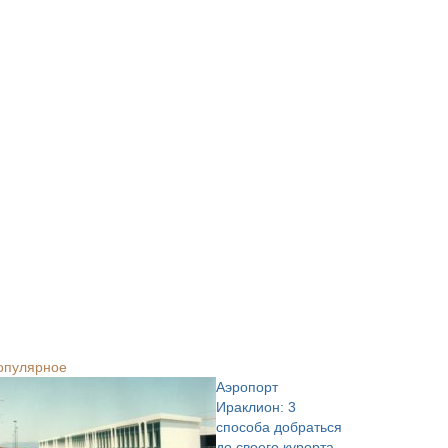
опулярное
Аэропорт
Ираклион: 3
способа добраться
до своего курорта