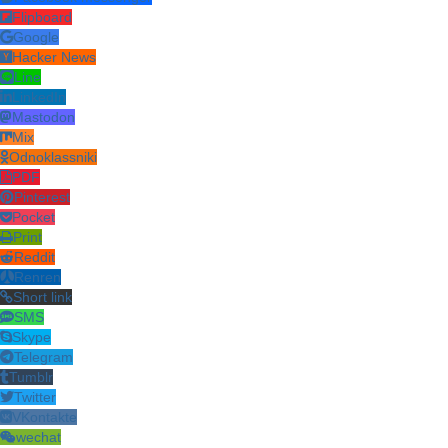
Flipboard
Google
Hacker News
Line
LinkedIn
Mastodon
Mix
Odnoklassniki
PDF
Pinterest
Pocket
Print
Reddit
Renren
Short link
SMS
Skype
Telegram
Tumblr
Twitter
VKontakte
wechat