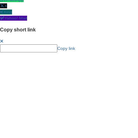
X
Xing
Yahoo! Mail
Copy short link
Copy link