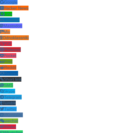
Google
Hacker News
Line
LinkedIn
Mastodon
Mix
Odnoklassniki
PDF
Pinterest
Pocket
Print
Reddit
Renren
Short link
SMS
Skype
Telegram
Tumblr
Twitter
VKontakte
wechat
Weibo
WhatsApp