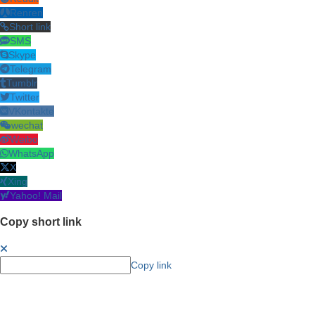
Renren
Short link
SMS
Skype
Telegram
Tumblr
Twitter
VKontakte
wechat
Weibo
WhatsApp
X
Xing
Yahoo! Mail
Copy short link
Copy link