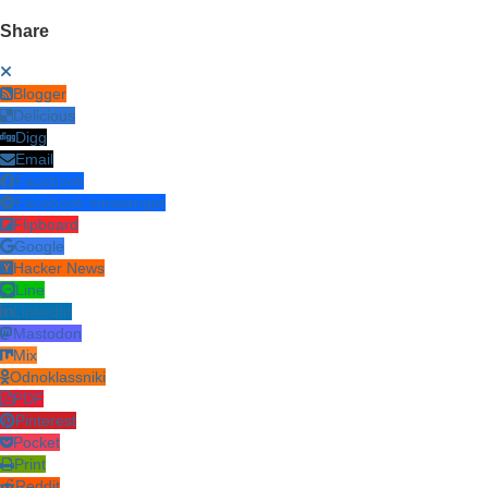
Share
Blogger
Delicious
Digg
Email
Facebook
Facebook messenger
Flipboard
Google
Hacker News
Line
LinkedIn
Mastodon
Mix
Odnoklassniki
PDF
Pinterest
Pocket
Print
Reddit