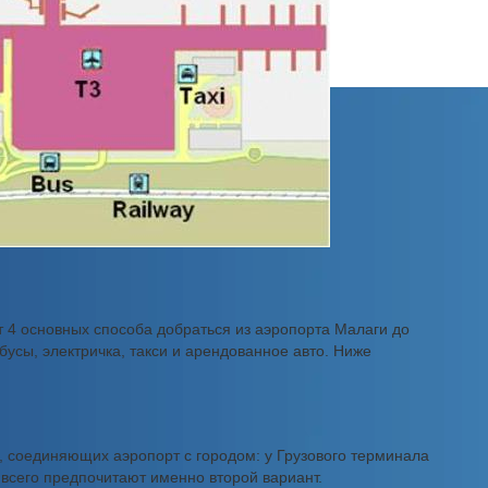
 4 основных способа добраться из аэропорта Малаги до
бусы, электричка, такси и арендованное авто. Ниже
, соединяющих аэропорт с городом: у Грузового терминала
 всего предпочитают именно второй вариант.