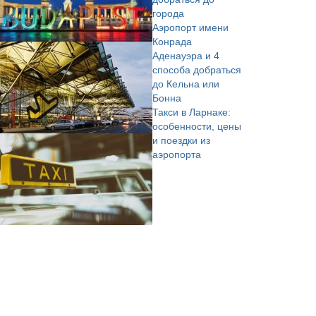
города
Аэропорт имени
Конрада
Аденауэра и 4
способа добраться
до Кельна или
Бонна
Такси в Ларнаке:
особенности, цены
и поездки из
аэропорта