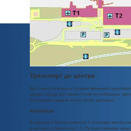
Транспорт до центра
Для самостоятельных путешественников существует
центра города или своего отеля на побережье: авто
рассмотрим каждый из них более детально.
Автобусы
В аэропорту Малаги имеется 2 остановки автобусов
и выхода из терминала Т-3. Путешественники чаще