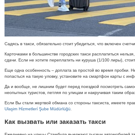
Садясь в такси, обязательно стоит убедиться, что включен счетч
Карточками в большинстве городских такси расплатиться нельзя,
сдачи. Если не хотите переплатить ни куруша (1/100 лиры), стои
Еще одна особенность – доплата за простой во время пробки. Н
попасться на такую уловку, установите на смартфон карты с ин
Да и вообще, не лишним будет перед поездкой посмотреть само
неопытных туристов, петляя по улицам и накручивая таким обра
Если Вы стали жертвой обмана со стороны таксиста, имеете пр
Ulaşim Hi̇zmetleri̇ Şube Müdürlüğü
.
Как вызвать или заказать такси
Ежедневно на улицы Стамбула выезжают тысячи автомобилей так