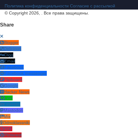
Политика конфиденциальности
Согласие с рассылкой
© Copyright 2026, . Все права защищены.
Share
Blogger
Delicious
Digg
Email
Facebook
Facebook messenger
Flipboard
Google
Hacker News
Line
LinkedIn
Mastodon
Mix
Odnoklassniki
PDF
Pinterest