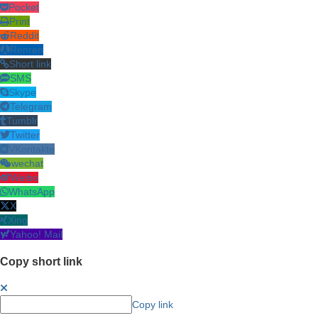
Pocket
Print
Reddit
Renren
Short link
SMS
Skype
Telegram
Tumblr
Twitter
VKontakte
wechat
Weibo
WhatsApp
X
Xing
Yahoo! Mail
Copy short link
Copy link