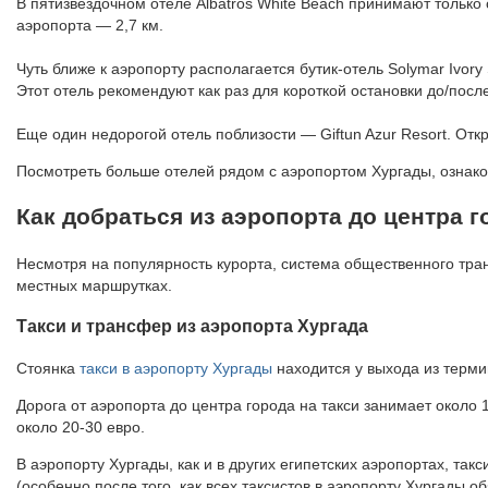
В пятизвездочном отеле Albatros White Beach принимают только 
аэропорта — 2,7 км.
Чуть ближе к аэропорту располагается бутик-отель Solymar Ivory
Этот отель рекомендуют как раз для короткой остановки до/пос
Еще один недорогой отель поблизости — Giftun Azur Resort. Отк
Посмотреть больше отелей рядом с аэропортом Хургады, ознако
Как добраться из аэропорта до центра г
Несмотря на популярность курорта, система общественного транс
местных маршрутках.
Такси и трансфер из аэропорта Хургада
Стоянка
такси в аэропорту Хургады
находится у выхода из терми
Дорога от аэропорта до центра города на такси занимает около 
около 20-30 евро.
В аэропорту Хургады, как и в других египетских аэропортах, т
(особенно после того, как всех таксистов в аэропорту Хургады