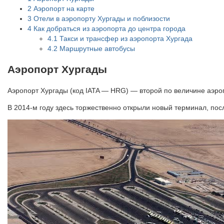
2
Аэропорт на карте
3
Отели в аэропорту Хургады и поблизости
4
Как добраться из аэропорта до центра города
4.1
Такси и трансфер из аэропорта Хургада
4.2
Маршрутные автобусы
Аэропорт Хургады
Аэропорт Хургады (код IATA — HRG) — второй по величине аэро
В 2014-м году здесь торжественно открыли новый терминал, посл