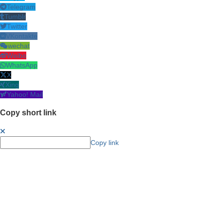
Telegram
Tumblr
Twitter
VKontakte
wechat
Weibo
WhatsApp
X
Xing
Yahoo! Mail
Copy short link
Copy link