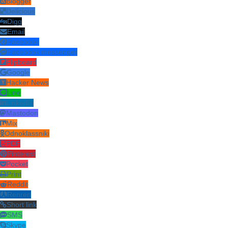
Blogger
Delicious
Digg
Email
Facebook
Facebook messenger
Flipboard
Google
Hacker News
Line
LinkedIn
Mastodon
Mix
Odnoklassniki
PDF
Pinterest
Pocket
Print
Reddit
Renren
Short link
SMS
Skype