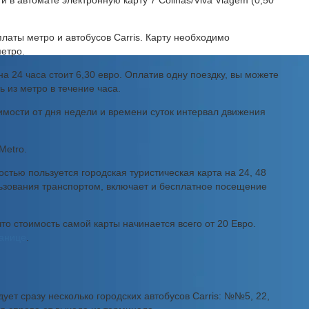
 в автомате электронную карту 7 Colinas/Viva Viagem (0,50
латы метро и автобусов Carris. Карту необходимо
метро.
на 24 часа стоит 6,30 евро. Оплатив одну поездку, вы можете
 из метро в течение часа.
симости от дня недели и времени суток интервал движения
Metro.
тью пользуется городская туристическая карта на 24, 48
льзования транспортом, включает и бесплатное посещение
что стоимость самой карты начинается всего от 20 Евро.
ранице
.
ует сразу несколько городских автобусов Carris: №№5, 22,