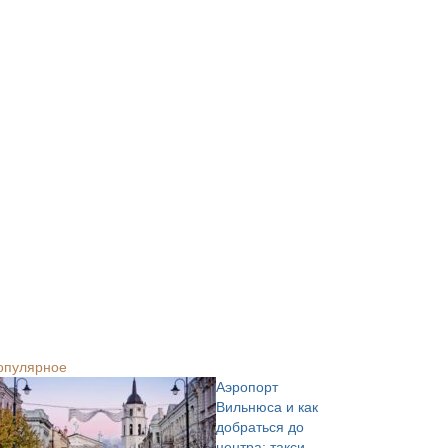
опулярное
Аэропорт
Вильнюса и как
добраться до
центра: такси,