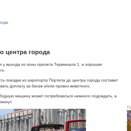
рода
о центра города
 у выхода из зоны прилета Терминала 1, и хорошая
го.
сть поездки из аэропорта Портела до центра города составит
вать доплату за багаж и/или провоз животного.
ободную машину может потребоваться немного подождать, а
минут.
П