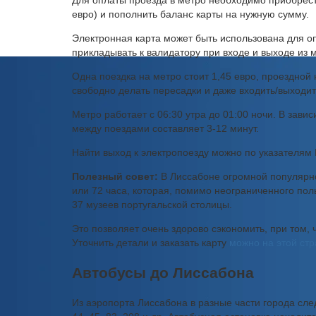
Для оплаты проезда в метро необходимо приобрести
евро) и пополнить баланс карты на нужную сумму.
Электронная карта может быть использована для оп
прикладывать к валидатору при входе и выходе из 
Одна поездка на метро стоит 1,45 евро, проездной 
свободно делать пересадки и даже входить/выходить
Метро работает с 06:30 утра до 01:00 ночи. В зави
между поездами составляет 3-12 минут.
Найти выход к электропоезду можно по указателям 
Полезный совет:
В Лиссабоне огромной популярнос
или 72 часа, которая, помимо неограниченного по
37 музеев португальской столицы.
Это позволяет очень здорово сэкономить, при том, 
Уточнить детали и заказать карту
можно на этой ст
Автобусы до Лиссабона
Из аэропорта Лиссабона в разные части города след