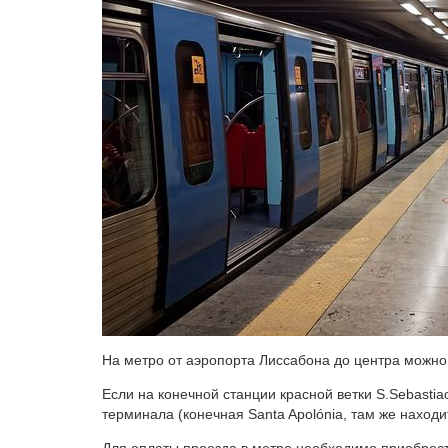
На метро от аэропорта Лиссабона до центра можно 
Если на конечной станции красной ветки S.Sebastia
терминала (конечная Santa Apolónia, там же наход